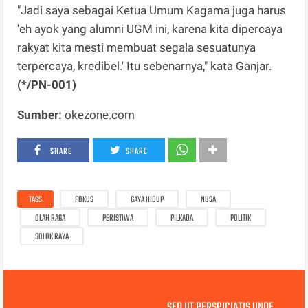
"Jadi saya sebagai Ketua Umum Kagama juga harus
'eh ayok yang alumni UGM ini, karena kita dipercaya
rakyat kita mesti membuat segala sesuatunya
terpercaya, kredibel.' Itu sebenarnya," kata Ganjar.
(*/PN-001)
Sumber:
okezone.com
SHARE
SHARE
TAGS
FOKUS
GAYA HIDUP
NUSA
OLAH RAGA
PERISTIWA
PILKADA
POLITIK
SOLOK RAYA
SED UT PERSPICIATIS UNDE