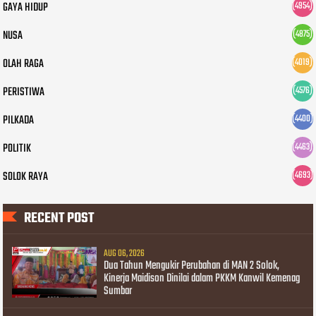
GAYA HIDUP
(4954)
NUSA
(4875)
OLAH RAGA
(4019)
PERISTIWA
(4576)
PILKADA
(4400)
POLITIK
(4463)
SOLOK RAYA
(4693)
RECENT POST
AUG 06, 2026
Dua Tahun Mengukir Perubahan di MAN 2 Solok,
Kinerja Maidison Dinilai dalam PKKM Kanwil Kemenag
Sumbar