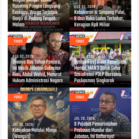
Wagub Sumbar Vasko
Ruseimy Pimpin Langsung
AUG 02, 2026
Evakuasi Warga Terjebak
Kebakaran di Simpang Pulai,
Banjir di Padang Tengah
9 Unit Ruko Ludes Terbakar,
Malam
Kerugian Rp8 Miliar
FOKUS
FOKUS
AUG 02, 2026
JUL 30, 2026
Divonis Dua Tahun Penjara,
Bentuk First Aider Kesehatan
Ini Nasib Jabatan Gubernur
Mental, MAN 2 Solok Gelar
Riau, Abdul Wahid, Menurut
Sosialisasi P3LP Bersama
Hukum Administrasi Negara
Puskesmas Singkarak
FOKUS
FOKUS
JUL 28, 2026
9 Pejabat Pemerintahan
JUL 30, 2026
Kebijakan Melalui Mimpi
Prabowo Mundur dari
(Wangsit)
Jabatan, Ini Daftarnya!