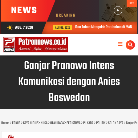
LIVE
NEWS
BREAKING
Dua Tahun Mengukir Perubahan di MAN 2 Solok
AUG, 7 2026
wb_sunny
AUG 06, 2026
Ganjar Pranowo Intens
Komunikasi dengan Anies
Baswedan
Home
FOKUS
GAYA HIDUP
NUSA
OLAH RAGA
PERISTIWA
PILKADA
POLITIK
SOLOK RAYA
Ganjar P