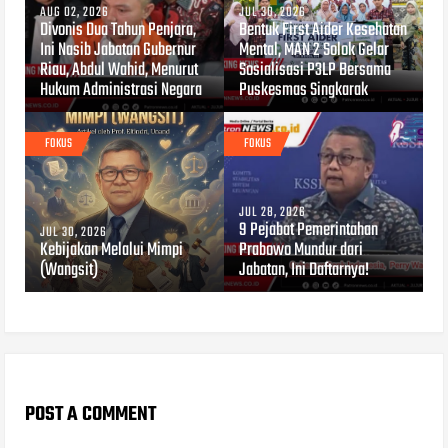
AUG 02, 2026
JUL 30, 2026
Divonis Dua Tahun Penjara,
Bentuk First Aider Kesehatan
Ini Nasib Jabatan Gubernur
Mental, MAN 2 Solok Gelar
Riau, Abdul Wahid, Menurut
Sosialisasi P3LP Bersama
Hukum Administrasi Negara
Puskesmas Singkarak
FOKUS
FOKUS
JUL 28, 2026
9 Pejabat Pemerintahan
JUL 30, 2026
Kebijakan Melalui Mimpi
Prabowo Mundur dari
(Wangsit)
Jabatan, Ini Daftarnya!
POST A COMMENT