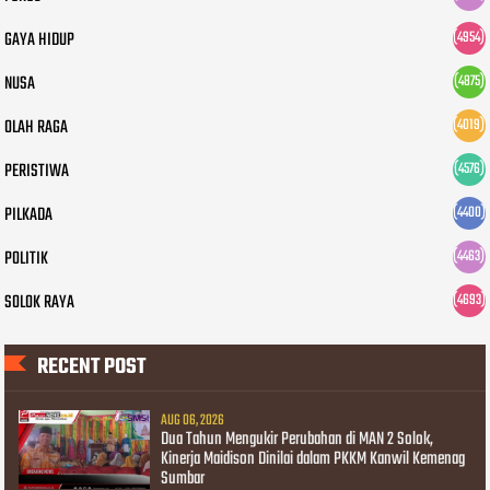
GAYA HIDUP
(4954)
NUSA
(4875)
OLAH RAGA
(4019)
PERISTIWA
(4576)
PILKADA
(4400)
POLITIK
(4463)
SOLOK RAYA
(4693)
RECENT POST
AUG 06, 2026
Dua Tahun Mengukir Perubahan di MAN 2 Solok,
Kinerja Maidison Dinilai dalam PKKM Kanwil Kemenag
Sumbar