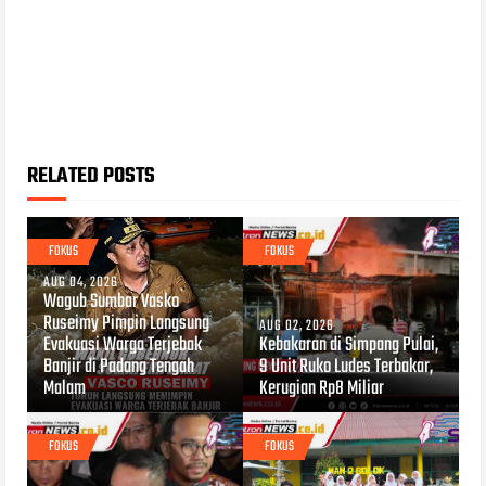
RELATED POSTS
FOKUS
FOKUS
AUG 04, 2026
Wagub Sumbar Vasko
Ruseimy Pimpin Langsung
AUG 02, 2026
Evakuasi Warga Terjebak
Kebakaran di Simpang Pulai,
Banjir di Padang Tengah
9 Unit Ruko Ludes Terbakar,
Malam
Kerugian Rp8 Miliar
FOKUS
FOKUS