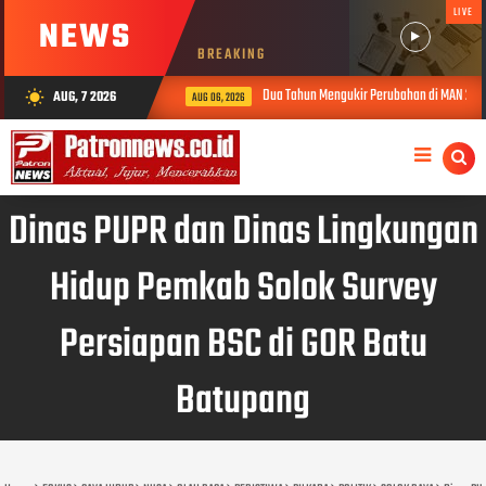
LIVE
NEWS
BREAKING
Dua Tahun Mengukir Perubahan di MAN 2 Solok, Ki
AUG, 7 2026
wb_sunny
AUG 06, 2026
Dinas PUPR dan Dinas Lingkungan
Hidup Pemkab Solok Survey
Persiapan BSC di GOR Batu
Batupang