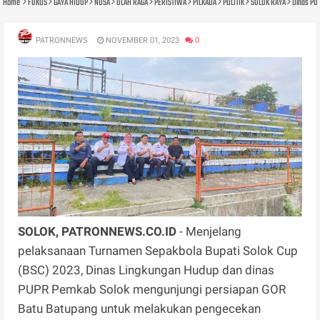
Home
FOKUS
GAYA HIDUP
NUSA
OLAH RAGA
PERISTIWA
PILKADA
POLITIK
SOLOK RAYA
Dinas PU
PATRONNEWS
NOVEMBER 01, 2023
0
SOLOK, PATRONNEWS.CO.ID
- Menjelang
pelaksanaan Turnamen Sepakbola Bupati Solok Cup
(BSC) 2023, Dinas Lingkungan Hudup dan dinas
PUPR Pemkab Solok mengunjungi persiapan GOR
Batu Batupang untuk melakukan pengecekan