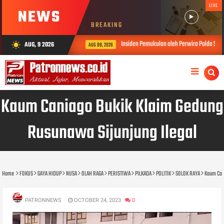
LIVE
NEWS
BREAKING
Insiden Pemukulan oleh Perwira Polda Sumbar, Kabi
AUG, 9 2026
wb_sunny
AUG 08, 2026
Kaum Caniago Bukik Klaim Gedung
Rusunawa Sijunjung Ilegal
Home
FOKUS
GAYA HIDUP
NUSA
OLAH RAGA
PERISTIWA
PILKADA
POLITIK
SOLOK RAYA
Kaum Can
PATRONNEWS
OCTOBER 24, 2023
0