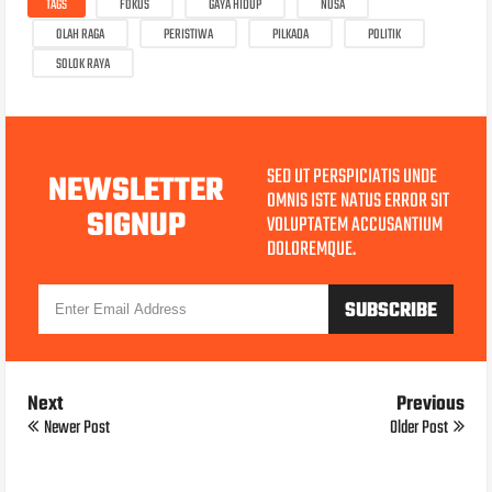
TAGS
FOKUS
GAYA HIDUP
NUSA
OLAH RAGA
PERISTIWA
PILKADA
POLITIK
SOLOK RAYA
SED UT PERSPICIATIS UNDE
NEWSLETTER
OMNIS ISTE NATUS ERROR SIT
SIGNUP
VOLUPTATEM ACCUSANTIUM
DOLOREMQUE.
Next
Previous
Newer Post
Older Post