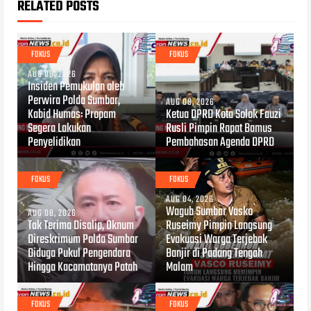
RELATED POSTS
FOKUS
FOKUS
AUG 08, 2026
Insiden Pemukulan oleh
Perwira Polda Sumbar,
AUG 08, 2026
Kabid Humas: Propam
Ketua DPRD Kota Solok Fauzi
Segera Lakukan
Rusli Pimpin Rapat Bamus
Penyelidikan
Pembahasan Agenda DPRD
FOKUS
FOKUS
AUG 04, 2026
Wagub Sumbar Vasko
AUG 08, 2026
Tak Terima Disalip, Oknum
Ruseimy Pimpin Langsung
Direskrimum Polda Sumbar
Evakuasi Warga Terjebak
Diduga Pukul Pengendara
Banjir di Padang Tengah
Hingga Kacamatanya Patah
Malam
FOKUS
FOKUS