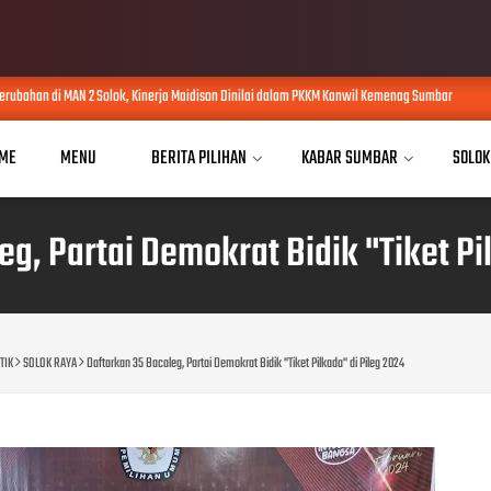
nerja Maidison Dinilai dalam PKKM Kanwil Kemenag Sumbar
Wagub Sumba
AUG 04, 2026
ME
MENU
BERITA PILIHAN
KABAR SUMBAR
SOLOK
g, Partai Demokrat Bidik "Tiket Pi
TIK
SOLOK RAYA
Daftarkan 35 Bacaleg, Partai Demokrat Bidik "Tiket Pilkada" di Pileg 2024