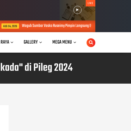
LIVE
r Vasko Ruseimy Pimpin Langsung Evakuasi Warga Terjebak Banjir di Padang Tengah Malam
 RAYA
GALLERY
MEGA MENU
lkada" di Pileg 2024