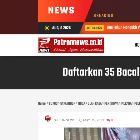
NEWS
BREAKING
Dua Tahun Mengukir Perubahan di MAN 2 Solok, Ki
AUG, 6 2026
wb_sunny
AUG 06, 2026
HO
Daftarkan 35 Bacale
Home
FOKUS
GAYA HIDUP
NUSA
OLAH RAGA
PERISTIWA
PILKADA
POLI
PATRONNEWS
MAY 15, 2023
0