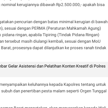
ng nominal kerugiannya dibawah Rp2.500.000,- apakah bisa
gatakan pencurian dengan batas minimal kerugian di bawah
piah), sesuai dengan PERMA (Peraturan Mahkamah Agung)
idana ringan, apabila Tipiring (Tindak Pidana Ringan)
tan tersebut masih diulangi kembali, sesuai dengan MoU
rat, prosesnya dapat dilanjutkan ke proses ranah tindak
r Gelar Asistensi dan Pelatihan Konten Kreatif di Polres
 menyampaikan keluhannya kepada Kapolres tentang untuk
 subuh dan penertiban pesta malam seperti Orgen Tunggal
Pasaman Barat mengatakan, akan menyarankan kepada Wali