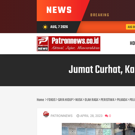
NEWS
BREAKING
D
AUG, 7 2026
wb_sunny
AUG 06, 2026
HO
Jumat Curhat, K
Home
FOKUS
GAYA HIDUP
NUSA
OLAH RAGA
PERISTIWA
PILKADA
POLI
PATRONNEWS
APRIL 28, 2023
0