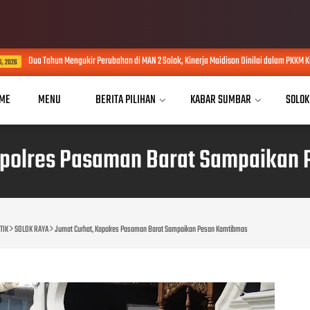
ua Tahun Mengukir Perubahan di MAN 2 Solok, Kinerja Maidison Dinilai dalam PKKM Kanwil K
ME
MENU
BERITA PILIHAN
KABAR SUMBAR
SOLOK
apolres Pasaman Barat Sampaikan
TIK
SOLOK RAYA
Jumat Curhat, Kapolres Pasaman Barat Sampaikan Pesan Kamtibmas