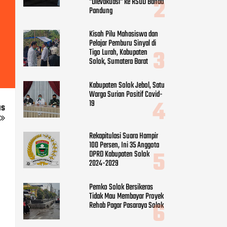
"Dievakuasi" ke RSUD Banda
Pandung
Kisah Pilu Mahasiswa dan
Pelajar Pemburu Sinyal di
Tigo Lurah, Kabupaten
Solok, Sumatera Barat
Kabupaten Solok Jebol, Satu
Warga Surian Positif Covid-
19
us
Rekapitulasi Suara Hampir
100 Persen, Ini 35 Anggota
DPRD Kabupaten Solok
2024-2029
Pemko Solok Bersikeras
Tidak Mau Membayar Proyek
Rehab Pagar Pasaraya Solok