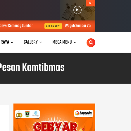
LIVE
emenag Sumbar
Wagub Sumbar Vasko Ruseimy Pimpin Langsung Evakuasi 
AUG 04, 2026
 RAYA
GALLERY
MEGA MENU
 Pesan Kamtibmas