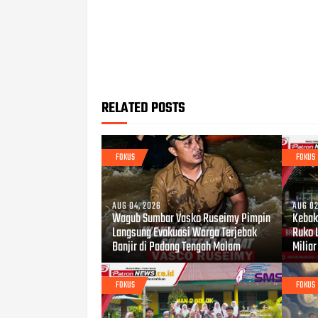
RELATED POSTS
FOKUS
FOKUS
AUG 04, 2026
AUG 02
Wagub Sumbar Vasko Ruseimy Pimpin
Kebaka
Langsung Evakuasi Warga Terjebak
Ruko 
Banjir di Padang Tengah Malam
Miliar
FOKUS
FOKUS