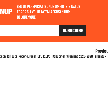
SED UT PERSPICIATIS UNDE OMNIS ISTE NATUS
GNUP
ERROR SIT VOLUPTATEM ACCUSANTIUM
DOLOREMQUE.
Previo
san dari Luar
Kepengurusan DPC K.SPSI Kabupaten Sijunjung 2023-2028 Terbentuk