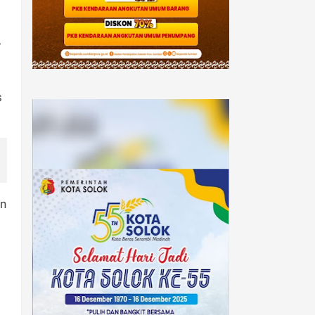
,
s
an