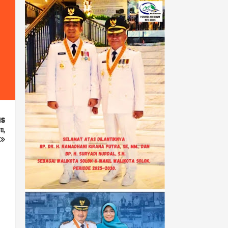
us
a,