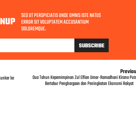
SED UT PERSPICIATIS UNDE OMNIS ISTE NATUS
GNUP
ERROR SIT VOLUPTATEM ACCUSANTIUM
DOLOREMQUE.
Previo
Dua Tahun Kepemimpinan Zul Elfian Umar-Ramadhani Kirana Putr
Kunker ke
Bertabur Penghargaan dan Peningkatan Ekonomi Rakyat