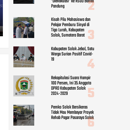
"Dievakuasi" ke RSUD Banda
Pandung
Kisah Pilu Mahasiswa dan
Pelajar Pemburu Sinyal di
Tigo Lurah, Kabupaten
Solok, Sumatera Barat
Kabupaten Solok Jebol, Satu
Warga Surian Positif Covid-
19
Rekapitulasi Suara Hampir
100 Persen, Ini 35 Anggota
DPRD Kabupaten Solok
2024-2029
Pemko Solok Bersikeras
Tidak Mau Membayar Proyek
Rehab Pagar Pasaraya Solok