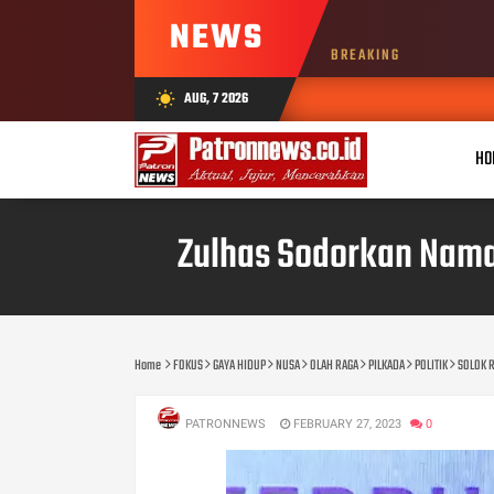
NEWS
BREAKING
AUG, 7 2026
wb_sunny
HO
Zulhas Sodorkan Nama
Home
FOKUS
GAYA HIDUP
NUSA
OLAH RAGA
PILKADA
POLITIK
SOLOK 
PATRONNEWS
FEBRUARY 27, 2023
0