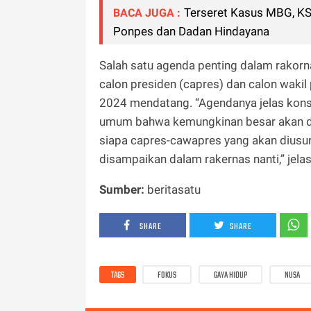
Terseret Kasus MBG, K
BACA JUGA :
Ponpes dan Dadan Hindayana
Salah satu agenda penting dalam rakor
calon presiden (capres) dan calon waki
2024 mendatang. “Agendanya jelas konsol
umum bahwa kemungkinan besar akan dis
siapa capres-cawapres yang akan diusu
disampaikan dalam rakernas nanti,” jel
Sumber:
beritasatu
SHARE
SHARE
TAGS
FOKUS
GAYA HIDUP
NUSA