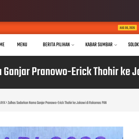
Dua Tahun Mengukir Peruba
AUG 06, 2026
ME
MENU
BERITA PILIHAN
KABAR SUMBAR
SOLOK
 Ganjar Pranowo-Erick Thohir ke J
RAYA
Zulhas Sodorkan Nama Ganjar Pranowo-Erick Thohir ke Jokowi di Rakornas PAN