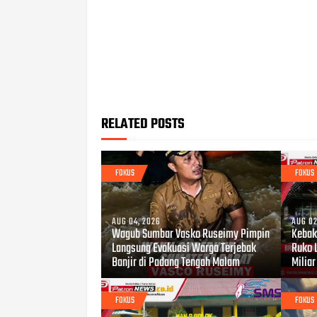
RELATED POSTS
FOKUS
FOKUS
AUG 04, 2026
AUG 02
Wagub Sumbar Vasko Ruseimy Pimpin
Kebaka
Langsung Evakuasi Warga Terjebak
Ruko 
Banjir di Padang Tengah Malam
Miliar
FOKUS
FOKUS