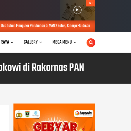
LIVE
han di MAN 2 Solok, Kinerja Maidison Dinilai dalam PKKM Kanwil Kemenag Sumbar
AUG
 RAYA
GALLERY
MEGA MENU
okowi di Rakornas PAN