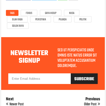
TAGS
FOKUS
GAYA HIDUP
NUSA
OLAH RAGA
PERISTIWA
PILKADA
POLITIK
SOLOK RAYA
SED UT PERSPICIATIS UNDE
NEWSLETTER
OMNIS ISTE NATUS ERROR SIT
SIGNUP
VOLUPTATEM ACCUSANTIUM
DOLOREMQUE.
Next
Previous
Newer Post
Older Post