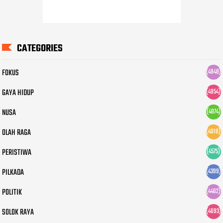
CATEGORIES
FOKUS
(4948)
GAYA HIDUP
(4954)
NUSA
(4874)
OLAH RAGA
(4018)
PERISTIWA
(4575)
PILKADA
(4399)
POLITIK
(4462)
SOLOK RAYA
(4693)