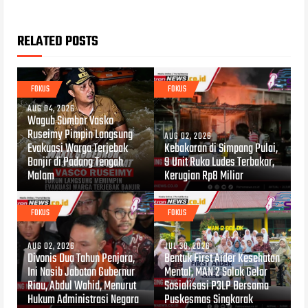
RELATED POSTS
FOKUS
FOKUS
AUG 04, 2026
Wagub Sumbar Vasko
Ruseimy Pimpin Langsung
AUG 02, 2026
Evakuasi Warga Terjebak
Kebakaran di Simpang Pulai,
Banjir di Padang Tengah
9 Unit Ruko Ludes Terbakar,
Malam
Kerugian Rp8 Miliar
FOKUS
FOKUS
AUG 02, 2026
JUL 30, 2026
Divonis Dua Tahun Penjara,
Bentuk First Aider Kesehatan
Ini Nasib Jabatan Gubernur
Mental, MAN 2 Solok Gelar
Riau, Abdul Wahid, Menurut
Sosialisasi P3LP Bersama
Hukum Administrasi Negara
Puskesmas Singkarak