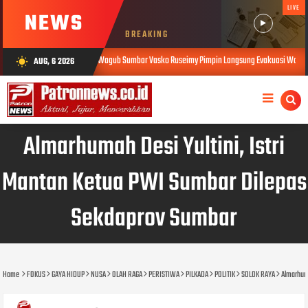
LIVE
NEWS
BREAKING
Wagub Sumbar Vasko Ruseimy Pimpin Langsung Evakuasi Warga Terjebak Banjir di Pada
AUG, 6 2026
wb_sunny
26
Almarhumah Desi Yultini, Istri
Mantan Ketua PWI Sumbar Dilepas
Sekdaprov Sumbar
Home
FOKUS
GAYA HIDUP
NUSA
OLAH RAGA
PERISTIWA
PILKADA
POLITIK
SOLOK RAYA
Almarhuma