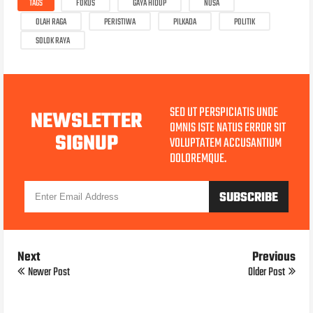
TAGS
FOKUS
GAYA HIDUP
NUSA
OLAH RAGA
PERISTIWA
PILKADA
POLITIK
SOLOK RAYA
SED UT PERSPICIATIS UNDE
NEWSLETTER
OMNIS ISTE NATUS ERROR SIT
SIGNUP
VOLUPTATEM ACCUSANTIUM
DOLOREMQUE.
Next
Previous
Newer Post
Older Post