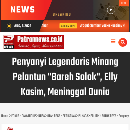
LIVE
NEWS
BREAKING
am PKKM Kanwil Kemenag Sumbar
Wagub Sumbar Vasko Ruseimy Pimpin La
AUG, 6 2026
wb_sunny
AUG 04, 2026
Penyanyi Legendaris Minang
Pelantun "Bareh Solok", Elly
Kasim, Meninggal Dunia
Home
FOKUS
GAYA HIDUP
NUSA
OLAH RAGA
PERISTIWA
PILKADA
POLITIK
SOLOK RAYA
Penyanyi 