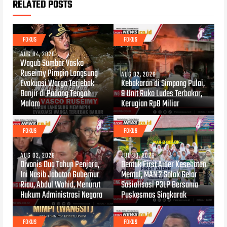
RELATED POSTS
FOKUS
FOKUS
AUG 04, 2026
Wagub Sumbar Vasko
Ruseimy Pimpin Langsung
AUG 02, 2026
Evakuasi Warga Terjebak
Kebakaran di Simpang Pulai,
Banjir di Padang Tengah
9 Unit Ruko Ludes Terbakar,
Malam
Kerugian Rp8 Miliar
FOKUS
FOKUS
AUG 02, 2026
JUL 30, 2026
Divonis Dua Tahun Penjara,
Bentuk First Aider Kesehatan
Ini Nasib Jabatan Gubernur
Mental, MAN 2 Solok Gelar
Riau, Abdul Wahid, Menurut
Sosialisasi P3LP Bersama
Hukum Administrasi Negara
Puskesmas Singkarak
FOKUS
FOKUS