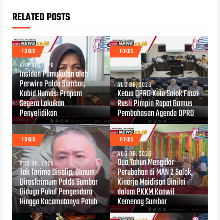
RELATED POSTS
FOKUS
FOKUS
AUG 08, 2026
Insiden Pemukulan oleh
Perwira Polda Sumbar,
AUG 08, 2026
Kabid Humas: Propam
Ketua DPRD Kota Solok Fauzi
Segera Lakukan
Rusli Pimpin Rapat Bamus
Penyelidikan
Pembahasan Agenda DPRD
FOKUS
FOKUS
AUG 06, 2026
Dua Tahun Mengukir
AUG 08, 2026
Tak Terima Disalip, Oknum
Perubahan di MAN 2 Solok,
Direskrimum Polda Sumbar
Kinerja Maidison Dinilai
Diduga Pukul Pengendara
dalam PKKM Kanwil
Hingga Kacamatanya Patah
Kemenag Sumbar