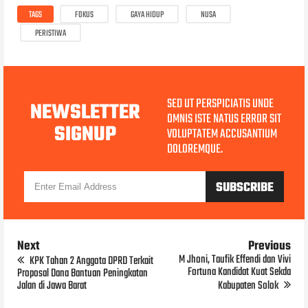
TAGS
FOKUS
GAYA HIDUP
NUSA
PERISTIWA
SED UT PERSPICIATIS UNDE
NEWSLETTER
OMNIS ISTE NATUS ERROR SIT
SIGNUP
VOLUPTATEM ACCUSANTIUM
DOLOREMQUE.
Next
Previous
M Jhoni, Taufik Effendi dan Vivi
KPK Tahan 2 Anggota DPRD Terkait
Fortuna Kandidat Kuat Sekda
Proposal Dana Bantuan Peningkatan
Jalan di Jawa Barat
Kabupaten Solok