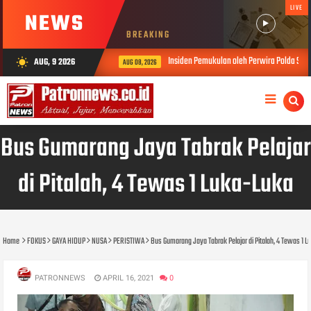
LIVE
NEWS
BREAKING
Insiden Pemukulan oleh Perwira Polda Sumbar, Kab
AUG, 9 2026
wb_sunny
AUG 08, 2026
Bus Gumarang Jaya Tabrak Pelajar
di Pitalah, 4 Tewas 1 Luka-Luka
Home
FOKUS
GAYA HIDUP
NUSA
PERISTIWA
Bus Gumarang Jaya Tabrak Pelajar di Pitalah, 4 Tewas 1 
PATRONNEWS
APRIL 16, 2021
0