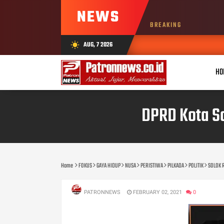
NEWS
BREAKING
AUG, 7 2026
wb_sunny
HO
DPRD Kota So
Home
FOKUS
GAYA HIDUP
NUSA
PERISTIWA
PILKADA
POLITIK
SOLOK 
PATRONNEWS
FEBRUARY 02, 2021
0