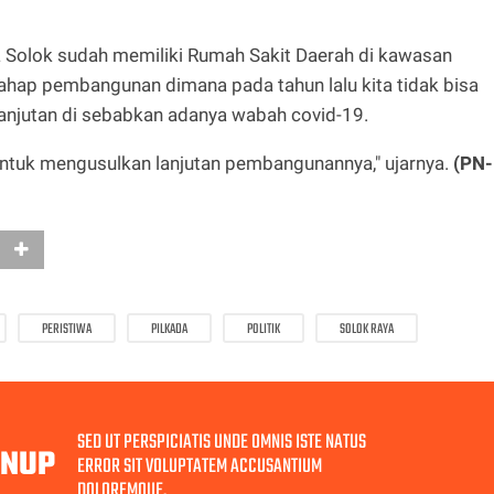
ta Solok sudah memiliki Rumah Sakit Daerah di kawasan
ahap pembangunan dimana pada tahun lalu kita tidak bisa
jutan di sebabkan adanya wabah covid-19.
 untuk mengusulkan lanjutan pembangunannya," ujarnya.
(PN-
PERISTIWA
PILKADA
POLITIK
SOLOK RAYA
SED UT PERSPICIATIS UNDE OMNIS ISTE NATUS
GNUP
ERROR SIT VOLUPTATEM ACCUSANTIUM
DOLOREMQUE.