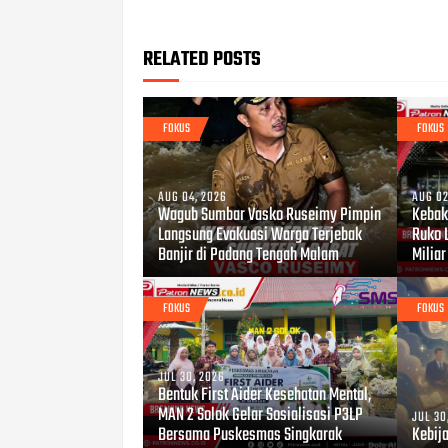
RELATED POSTS
FOKUS
FOKUS
AUG 04, 2026
AUG 02
Wagub Sumbar Vasko Ruseimy Pimpin
Kebaka
Langsung Evakuasi Warga Terjebak
Ruko 
Banjir di Padang Tengah Malam
Miliar
FOKUS
FOKUS
JUL 30, 2026
Bentuk First Aider Kesehatan Mental,
MAN 2 Solok Gelar Sosialisasi P3LP
JUL 30
Bersama Puskesmas Singkarak
Kebij