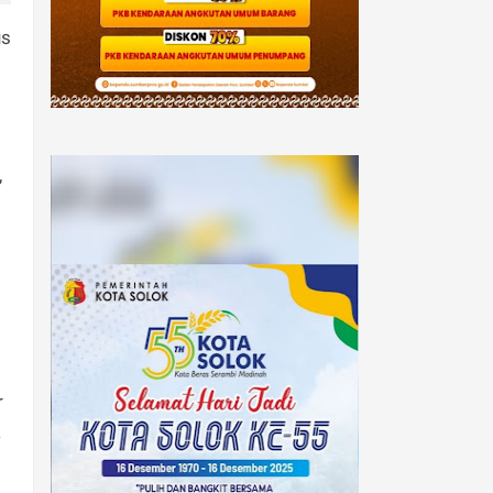
us
,
r
a