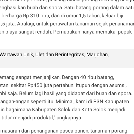
menghasilkan buah dan spora. Satu batang porang dalam sat
erharga Rp 310 ribu, dan di umur 1,5 tahun, keluar biji
1,5 juta. Apalagi, untuk perawatan tanaman sejak penanama
dan biaya sangat rendah. Pemupukan hanya memakai pupuk
Wartawan Unik, Ulet dan Berintegritas, Marjohan,
memang sangat menjanjikan. Dengan 40 ribu batang,
etani sekitar Rp450 juta pertahun. Itupun dengan asumsi,
i saja. Belum lagi hasil yang didapat dari buah dan spora.
 angan-angan seperti itu. Minimal, kami di P3N Kabupaten
ingin bagaimana Kabupaten Solok dan Kota Solok menjadi
tidur menjadi produktif," ungkapnya.
emasaran dan penanganan pasca panen, tanaman porang