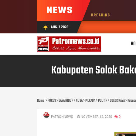
NEWS
BREAKING
AUG, 7 2026
wb_sunny
HO
Kabupaten Solok Baka
Home
FOKUS
GAYA HIDUP
NUSA
PILKADA
POLITIK
SOLOK RAYA
Kabupa
PATRONNEWS
NOVEMBER 12, 2020
0