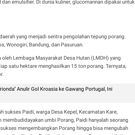
al dan emulsifier. Di dunia kuliner, glucomannan dipakai untuk
a daerah yang menjadi sentra pengolahan tepung porang.
os, Wonogiri, Bandung, dan Pasuruan.
ola oleh Lembaga Masyarakat Desa Hutan (LMDH) yang
tiap satu hektare menghasilkan 15 ton porang. Ternyata,
r.
rionda" Anulir Gol Kroasia ke Gawang Portugal, Ini
ah sukses Paidi, warga Desa Kepel, Kecamatan Kare,
m membudidayakan umbi Porang, Paidi hanyalah seorang
at sukses mengembangkan Porang hingga bisa mengubah