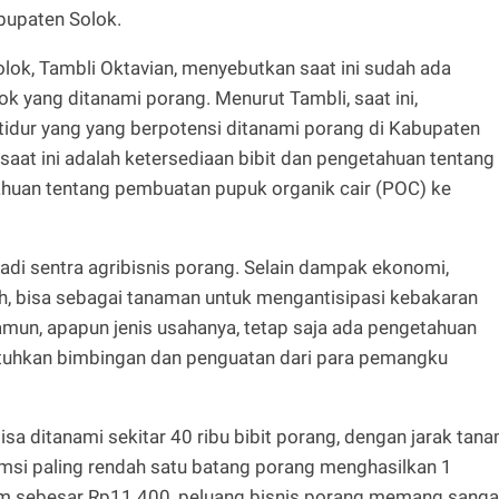
bupaten Solok.
ok, Tambli Oktavian, menyebutkan saat ini sudah ada
ok yang ditanami porang. Menurut Tambli, saat ini,
 tidur yang yang berpotensi ditanami porang di Kabupaten
 saat ini adalah ketersediaan bibit dan pengetahuan tentang
huan tentang pembuatan pupuk organik cair (POC) ke
adi sentra agribisnis porang. Selain dampak ekonomi,
, bisa sebagai tanaman untuk mengantisipasi kebakaran
amun, apapun jenis usahanya, tetap saja ada pengetahuan
tuhkan bimbingan dan penguatan dari para pemangku
isa ditanami sekitar 40 ribu bibit porang, dengan jarak tan
msi paling rendah satu batang porang menghasilkan 1
am sebesar Rp11.400, peluang bisnis porang memang sanga