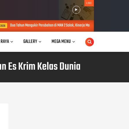
LIVE
 Perubahan di MAN 2 Solok, Kinerja Maidison Dinilai dalam PKKM Kanwil Kemenag Sumbar
 RAYA
GALLERY
MEGA MENU
n Es Krim Kelas Dunia