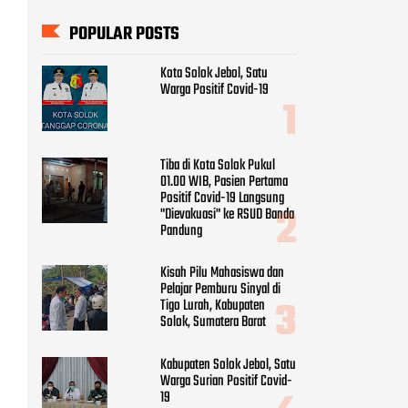
"Dievakuasi" ke RSUD Banda
Pandung
Kisah Pilu Mahasiswa dan
Pelajar Pemburu Sinyal di
Tigo Lurah, Kabupaten
Solok, Sumatera Barat
Kabupaten Solok Jebol, Satu
Warga Surian Positif Covid-
19
Rekapitulasi Suara Hampir
100 Persen, Ini 35 Anggota
DPRD Kabupaten Solok
2024-2029
Pemko Solok Bersikeras
Tidak Mau Membayar Proyek
Rehab Pagar Pasaraya Solok