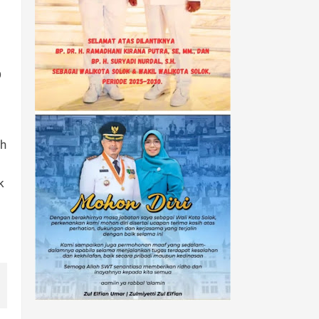
D
ah
POPULAR POSTS
k
Kota Solok Jebol, Satu
Warga Positif Covid-19
Tiba di Kota Solok Pukul
01.00 WIB, Pasien Pertama
Positif Covid-19 Langsung