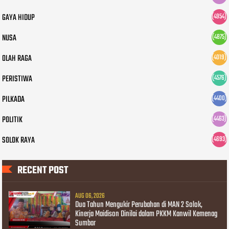
GAYA HIDUP
(4954)
NUSA
(4875)
OLAH RAGA
(4019)
PERISTIWA
(4576)
PILKADA
(4400)
POLITIK
(4463)
SOLOK RAYA
(4693)
RECENT POST
AUG 06, 2026
Dua Tahun Mengukir Perubahan di MAN 2 Solok,
Kinerja Maidison Dinilai dalam PKKM Kanwil Kemenag
Sumbar