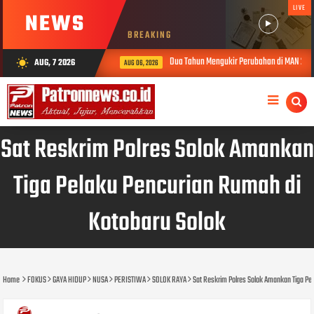
LIVE
NEWS
BREAKING
Dua Tahun Mengukir Perubahan di MAN 2 Solok, Kin
AUG, 7 2026
wb_sunny
AUG 06, 2026
Sat Reskrim Polres Solok Amankan
Tiga Pelaku Pencurian Rumah di
Kotobaru Solok
Home
FOKUS
GAYA HIDUP
NUSA
PERISTIWA
SOLOK RAYA
Sat Reskrim Polres Solok Amankan Tiga Pe