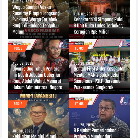
AUG 04, 2026
Wagub Sumbar Vasko
Ruseimy Pimpin Langsung
AUG 02, 2026
Evakuasi Warga Terjebak
Kebakaran di Simpang Pulai,
Banjir di Padang Tengah
9 Unit Ruko Ludes Terbakar,
Malam
Kerugian Rp8 Miliar
FOKUS
FOKUS
AUG 02, 2026
JUL 30, 2026
Divonis Dua Tahun Penjara,
Bentuk First Aider Kesehatan
Ini Nasib Jabatan Gubernur
Mental, MAN 2 Solok Gelar
Riau, Abdul Wahid, Menurut
Sosialisasi P3LP Bersama
Hukum Administrasi Negara
Puskesmas Singkarak
FOKUS
FOKUS
JUL 28, 2026
9 Pejabat Pemerintahan
JUL 30, 2026
Kebijakan Melalui Mimpi
Prabowo Mundur dari