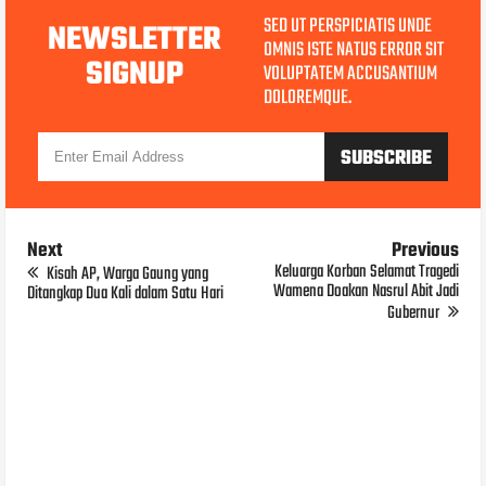
SED UT PERSPICIATIS UNDE
NEWSLETTER
OMNIS ISTE NATUS ERROR SIT
SIGNUP
VOLUPTATEM ACCUSANTIUM
DOLOREMQUE.
Next
Previous
Keluarga Korban Selamat Tragedi
Kisah AP, Warga Gaung yang
Wamena Doakan Nasrul Abit Jadi
Ditangkap Dua Kali dalam Satu Hari
Gubernur