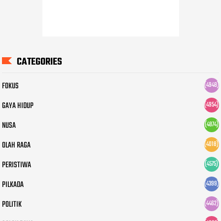
CATEGORIES
FOKUS
(4948)
GAYA HIDUP
(4954)
NUSA
(4874)
OLAH RAGA
(4018)
PERISTIWA
(4575)
PILKADA
(4399)
POLITIK
(4462)