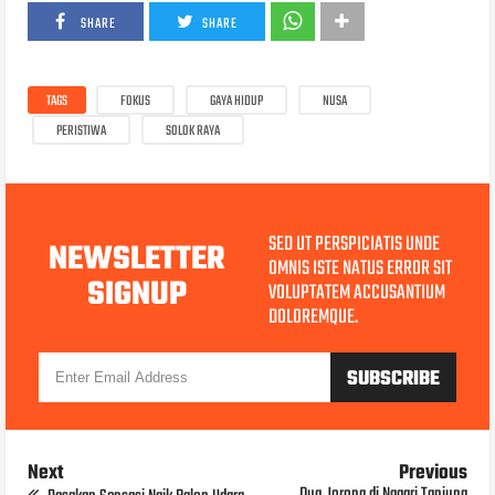
SHARE
SHARE
TAGS
FOKUS
GAYA HIDUP
NUSA
PERISTIWA
SOLOK RAYA
SED UT PERSPICIATIS UNDE
NEWSLETTER
OMNIS ISTE NATUS ERROR SIT
SIGNUP
VOLUPTATEM ACCUSANTIUM
DOLOREMQUE.
Next
Previous