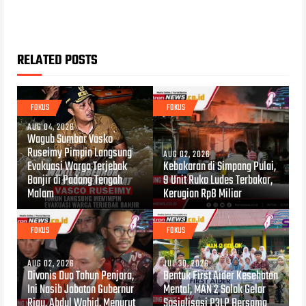
RELATED POSTS
FOKUS
FOKUS
AUG 04, 2026
Wagub Sumbar Vasko
Ruseimy Pimpin Langsung
AUG 02, 2026
Evakuasi Warga Terjebak
Kebakaran di Simpang Pulai,
Banjir di Padang Tengah
9 Unit Ruko Ludes Terbakar,
Malam
Kerugian Rp8 Miliar
FOKUS
FOKUS
AUG 02, 2026
JUL 30, 2026
Divonis Dua Tahun Penjara,
Bentuk First Aider Kesehatan
Ini Nasib Jabatan Gubernur
Mental, MAN 2 Solok Gelar
Riau, Abdul Wahid, Menurut
Sosialisasi P3LP Bersama