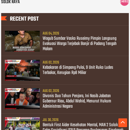
SOLOK RAYA
(4693)
RECENT POST
AUG 04, 2026
Wagub Sumbar Vasko Ruseimy Pimpin Langsung
Evakuasi Warga Terjebak Banjir di Padang Tengah
Malam
AUG 02, 2026
Kebakaran di Simpang Pulai, 9 Unit Ruko Ludes
Terbakar, Kerugian Rp8 Miliar
AUG 02, 2026
Divonis Dua Tahun Penjara, Ini Nasib Jabatan
Gubernur Riau, Abdul Wahid, Menurut Hukum
Administrasi Negara
JUL 30, 2026
Bentuk First Aider Kesehatan Mental, MAN 2 Solok