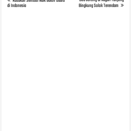
Dua Jorong di Nagari Tanjung
Rasakan Sensasi Naik Balon Udara
di Indonesia
Bingkung Solok Terendam