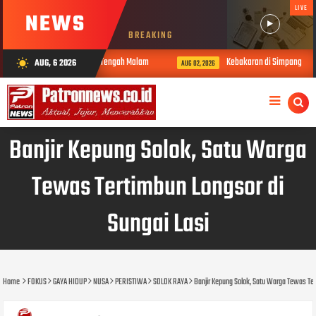
LIVE
NEWS
BREAKING
k Banjir di Padang Tengah Malam
Kebakaran di Simpang Pulai, 9 Unit R
AUG, 6 2026
wb_sunny
AUG 02, 2026
Banjir Kepung Solok, Satu Warga
Tewas Tertimbun Longsor di
Sungai Lasi
Home
FOKUS
GAYA HIDUP
NUSA
PERISTIWA
SOLOK RAYA
Banjir Kepung Solok, Satu Warga Tewas Ter