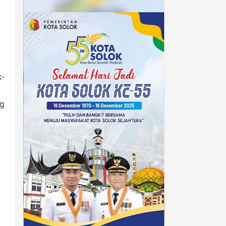
k-
ng