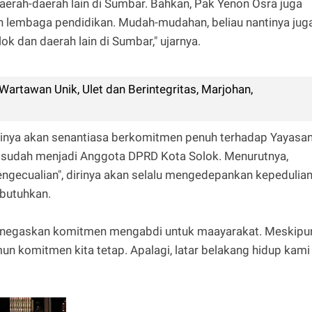
 daerah-daerah lain di Sumbar. Bahkan, Pak Yenon Osra juga
h lembaga pendidikan. Mudah-mudahan, beliau nantinya jug
k dan daerah lain di Sumbar," ujarnya.
Wartawan Unik, Ulet dan Berintegritas, Marjohan,
rinya akan senantiasa berkomitmen penuh terhadap Yayasa
ya sudah menjadi Anggota DPRD Kota Solok. Menurutnya,
gecualian", dirinya akan selalu mengedepankan kepedulia
butuhkan.
enegaskan komitmen mengabdi untuk maayarakat. Meskipu
mun komitmen kita tetap. Apalagi, latar belakang hidup kami