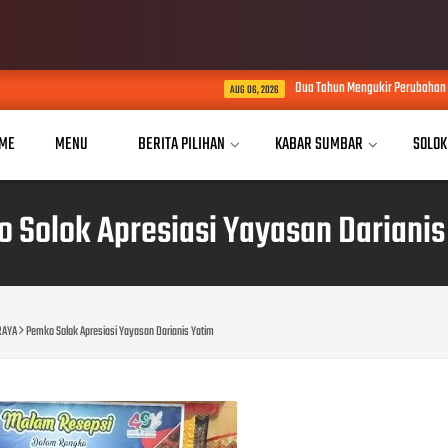
Dua Tahun Mengukir Perubahan di MAN 2 Solok, Kiner
AUG 06, 2026
ME
MENU
BERITA PILIHAN
KABAR SUMBAR
SOLOK
 Solok Apresiasi Yayasan Darianis
RAYA
Pemko Solok Apresiasi Yayasan Darianis Yatim