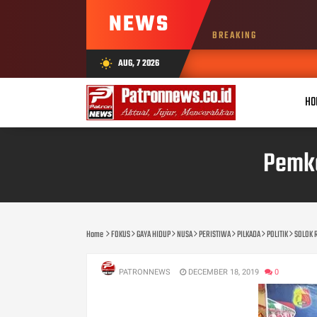
NEWS
BREAKING
AUG, 7 2026
wb_sunny
HO
Pemko
Home
FOKUS
GAYA HIDUP
NUSA
PERISTIWA
PILKADA
POLITIK
SOLOK 
PATRONNEWS
DECEMBER 18, 2019
0