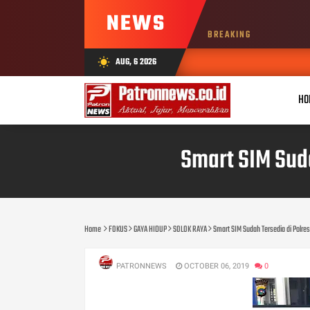
NEWS
BREAKING
AUG, 6 2026
wb_sunny
HO
Smart SIM Suda
Home
FOKUS
GAYA HIDUP
SOLOK RAYA
Smart SIM Sudah Tersedia di Polres
PATRONNEWS
OCTOBER 06, 2019
0