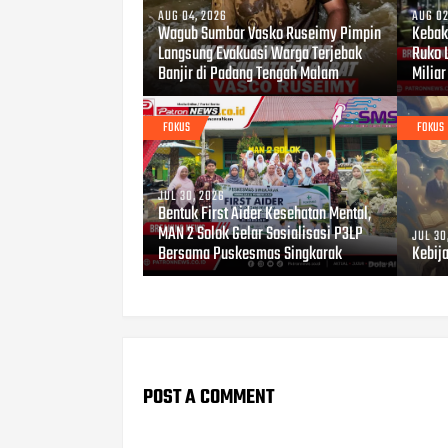
AUG 04, 2026
AUG 02
Wagub Sumbar Vasko Ruseimy Pimpin
Kebaka
Langsung Evakuasi Warga Terjebak
Ruko 
Banjir di Padang Tengah Malam
Miliar
FOKUS
FOKUS
JUL 30, 2026
Bentuk First Aider Kesehatan Mental,
MAN 2 Solok Gelar Sosialisasi P3LP
JUL 30
Bersama Puskesmas Singkarak
Kebij
POST A COMMENT