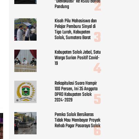
"Dievakuasi" ke RSUD Banda
Pandung
Kisah Pilu Mahasiswa dan
Pelajar Pemburu Sinyal di
Tigo Lurah, Kabupaten
Solok, Sumatera Barat
Kabupaten Solok Jebol, Satu
Warga Surian Positif Covid-
19
Rekapitulasi Suara Hampir
100 Persen, Ini 35 Anggota
DPRD Kabupaten Solok
2024-2029
Pemko Solok Bersikeras
Tidak Mau Membayar Proyek
Rehab Pagar Pasaraya Solok