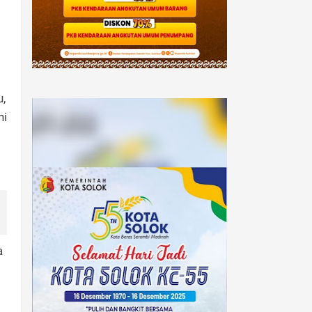
u,
ni
a