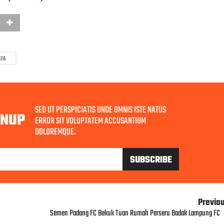
AYA
SED UT PERSPICIATIS UNDE OMNIS ISTE NATUS
GNUP
ERROR SIT VOLUPTATEM ACCUSANTIUM
DOLOREMQUE.
Previo
Semen Padang FC Bekuk Tuan Rumah Perseru Badak Lampung FC