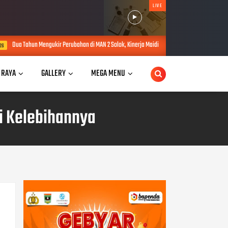
LIVE
rubahan di MAN 2 Solok, Kinerja Maidison Dinilai dalam PKKM Kanwil Kemenag Sumbar
 RAYA
GALLERY
MEGA MENU
ni Kelebihannya