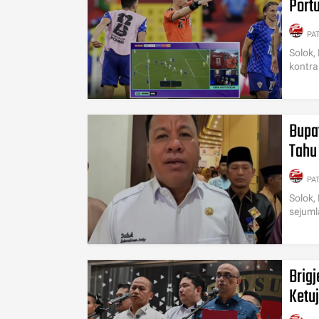
Portu
PA
Solok,
kontra
Bupa
Tahu
PA
Solok,
sejuml
Brig
Ketu