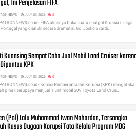
gal, Ini Penjelasan FIFA
TRONNEWS
JULY 03, 2026
0
 PATRONNEWS.co.id - FIFA akhirnya buka suara soal gol Kroasia di laga
 Portugal yang dianulir secara dramatis. Gol Josko Gvardi...
ti Kuansing Sempat Coba Jual Mobil Land Cruiser karen
 Dipantau KPK
TRONNEWS
JULY 03, 2026
0
 PATRONNEWS.co.id - Komisi Pemberantasan Korupsi (KPK) mengatakan
ah pihak berupaya menjual 1 unit mobil SUV Toyota Land Cruis...
jen (Pol) Lalu Muhammad Iwan Mahardan, Tersangka
juh Kasus Dugaan Korupsi Tata Kelola Program MBG