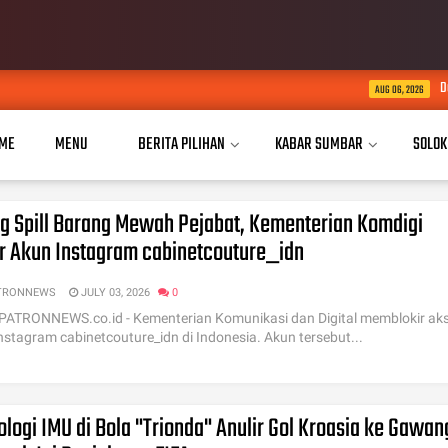
Dua Tahun Mengukir Perubah
AUG 06, 2026
ME
MENU
BERITA PILIHAN
KABAR SUMBAR
SOLOK
ng Spill Barang Mewah Pejabat, Kementerian Komdigi
ir Akun Instagram cabinetcouture_idn
TRONNEWS
JULY 03, 2026
0
 PATRONNEWS.co.id - Kementerian Komunikasi dan Digital memblokir ak
nstagram cabinetcouture_idn di Indonesia. Akun tersebut...
logi IMU di Bola "Trionda" Anulir Gol Kroasia ke Gawan