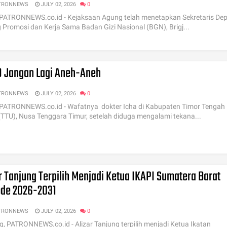
TRONNEWS
JULY 02, 2026
0
 PATRONNEWS.co.id - Kejaksaan Agung telah menetapkan Sekretaris Dep
 Promosi dan Kerja Sama Badan Gizi Nasional (BGN), Brigj...
 Jangan Lagi Aneh-Aneh
TRONNEWS
JULY 02, 2026
0
 PATRONNEWS.co.id - Wafatnya dokter Icha di Kabupaten Timor Tengah
(TTU), Nusa Tenggara Timur, setelah diduga mengalami tekana...
r Tanjung Terpilih Menjadi Ketua IKAPI Sumatera Barat
ode 2026-2031
TRONNEWS
JULY 02, 2026
0
, PATRONNEWS.co.id - Alizar Tanjung terpilih menjadi Ketua Ikatan