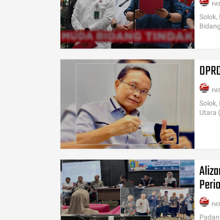
PA
Solok,
Bidang
DPRD
PA
Solok,
Utara 
Aliza
Peri
PA
Padang