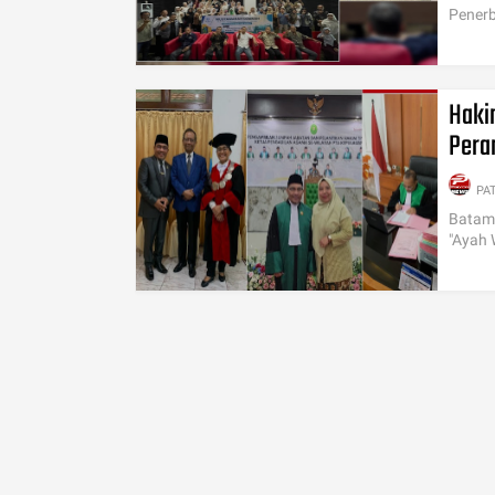
Penerb
Haki
Pera
PA
Batam,
"Ayah 