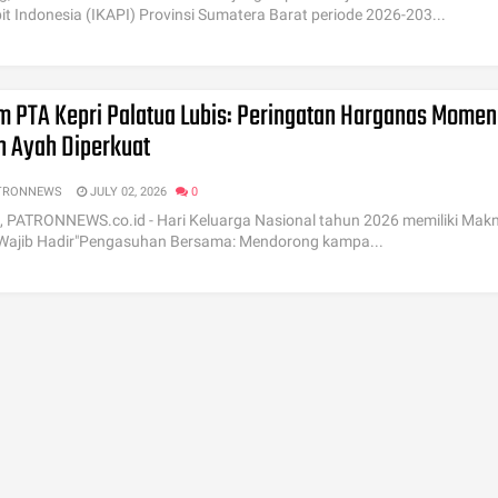
it Indonesia (IKAPI) Provinsi Sumatera Barat periode 2026-203...
m PTA Kepri Palatua Lubis: Peringatan Harganas Momen
n Ayah Diperkuat
TRONNEWS
JULY 02, 2026
0
 PATRONNEWS.co.id - Hari Keluarga Nasional tahun 2026 memiliki Mak
Wajib Hadir"Pengasuhan Bersama: Mendorong kampa...