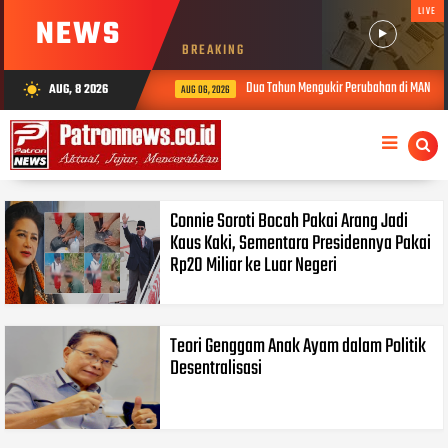
LIVE
NEWS
BREAKING
Dua Tahun Mengukir Perubahan di MAN 2 So
AUG, 8 2026
wb_sunny
AUG 06, 2026
Connie Soroti Bocah Pakai Arang Jadi
Kaus Kaki, Sementara Presidennya Pakai
Rp20 Miliar ke Luar Negeri
Teori Genggam Anak Ayam dalam Politik
Desentralisasi