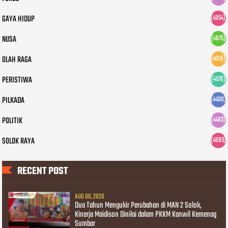
GAYA HIDUP
(4954)
NUSA
(4875)
OLAH RAGA
(4019)
PERISTIWA
(4576)
PILKADA
(4400)
POLITIK
(4463)
SOLOK RAYA
(4693)
RECENT POST
AUG 06, 2026
Dua Tahun Mengukir Perubahan di MAN 2 Solok,
Kinerja Maidison Dinilai dalam PKKM Kanwil Kemenag
Sumbar